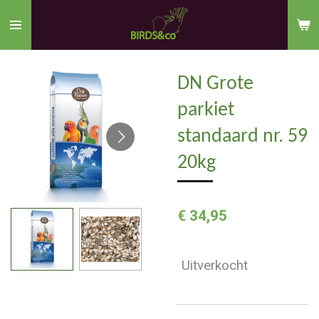
Ga
direct
naar
de
DN Grote
hoofdinhoud
parkiet
standaard nr. 59
20kg
€ 34,95
Uitverkocht