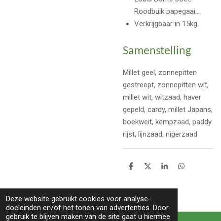
Roodbuik papegaai…
Verkrijgbaar in 15kg.
Samenstelling
Millet geel, zonnepitten
gestreept, zonnepitten wit,
millet wit, witzaad, haver
gepeld, cardy, millet Japans,
boekweit, kempzaad, paddy
rijst, lijnzaad, nigerzaad
D
D
S
D
e
e
h
e
l
e
a
l
e
l
r
e
Deze website gebruikt cookies voor analyse-
n
e
n
doeleinden en/of het tonen van advertenties. Door
TOP
gebruik te blijven maken van de site gaat u hiermee