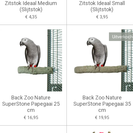
Zitstok Ideaal Medium
Zitstok Ideaal Small
(Slijtstok)
(Slijtstok)
€ 4,35
€ 3,95
Uitverkoch
Back Zoo Nature
Back Zoo Nature
SuperStone Papegaai 25
SuperStone Papegaai 35
cm
cm
€ 16,95
€ 19,95