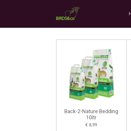
Ga
direct
naar
de
hoofdinhoud
Back-2-Nature Bedding
10ltr
€ 8,99