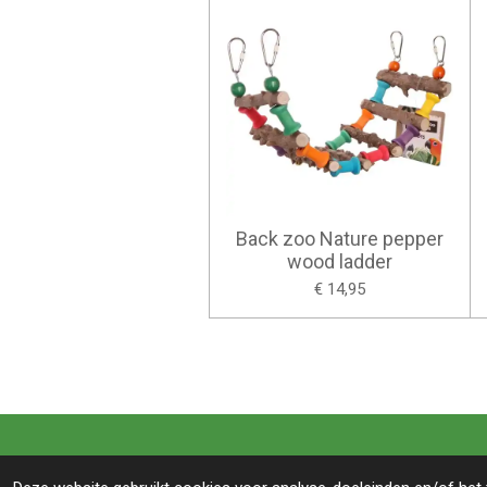
Back zoo Nature pepper
wood ladder
€ 14,95
© 2022 BIRDS&co -Witte paal 245B-1742LB- Scha