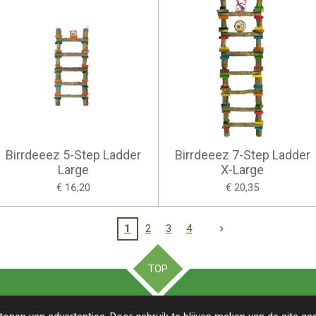
Birrdeeez 5-Step Ladder
Birrdeeez 7-Step Ladder
Large
X-Large
€ 16,20
€ 20,35
1
2
3
4
TOP
gen