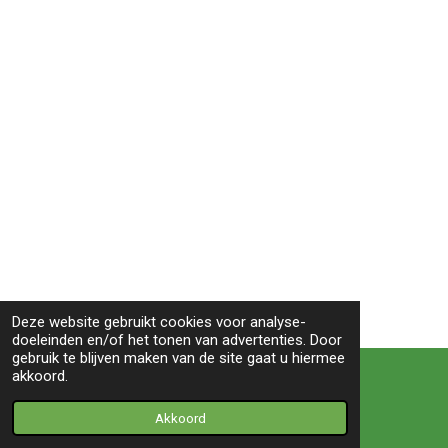
Deze website gebruikt cookies voor analyse-
doeleinden en/of het tonen van advertenties. Door
TOP
gebruik te blijven maken van de site gaat u hiermee
akkoord.
© 2022 BIRDS&co -Witte paal 245B-1742LB- Schagen
Akkoord