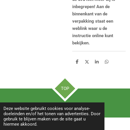
inbegrepen! Aan de
binnenkant van de
verpakking staat een
weblink waar u de
instructie online kunt
bekijken.
D
D
S
D
e
e
h
e
l
e
a
l
e
l
r
e
n
e
n
TOP
© 2022 BIRDS&co -Witte paal 245B-1742LB- Schagen
Deze website gebruikt cookies voor analyse-
doeleinden en/of het tonen van advertenties. Door
gebruik te blijven maken van de site gaat u
hiermee akkoord.