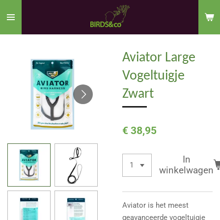
Ga
direct
naar
de
Aviator Large
hoofdinhoud
Vogeltuigje
Zwart
€ 38,95
In
winkelwagen
Aviator is het meest
geavanceerde vogeltuigje