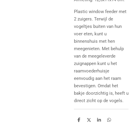
Plastic window feeder met
2 zuigers. Terwijl de
vogeltjes buiten van hun
voer eten, kunt u
binnenshuis met hen
meegenieten. Met behulp
van de meegeleverde
zuignappen kunt u het
raamvoederhuisje
eenvoudig aan het raam
bevestigen. Omdat het
bakje doorzichtig is, heeft u
direct zicht op de vogels.
D
D
S
D
e
e
h
e
l
e
a
l