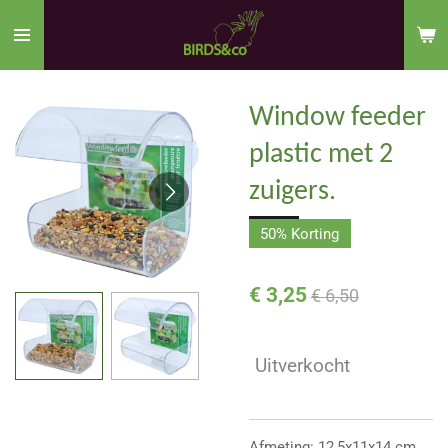
Ga
direct
naar
de
Window feeder
hoofdinhoud
plastic met 2
zuigers.
50% Korting
€ 3,25
€ 6,50
Uitverkocht
Afmeting: 12,5x11x14 cm.