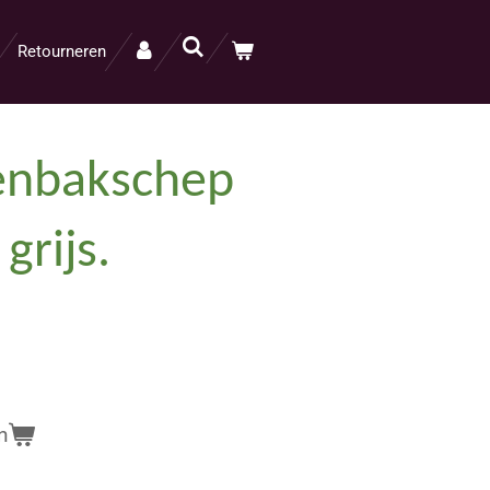
Retourneren
tenbakschep
 grijs.
n