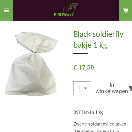
Ga
direct
naar
de
Black soldierfly
hoofdinhoud
bakje 1 kg
€ 17,50
In
winkelwagen
BSF larven 1 kg
Zwarte soldatenvlieglarven
(Hermetia Illucens) zijn