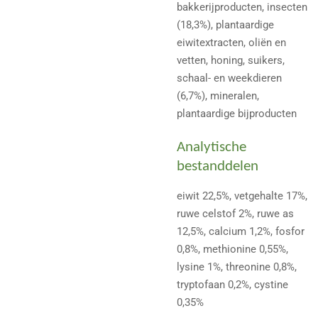
bakkerijproducten, insecten
(18,3%), plantaardige
eiwitextracten, oliën en
vetten, honing, suikers,
schaal- en weekdieren
(6,7%), mineralen,
plantaardige bijproducten
Analytische
bestanddelen
eiwit 22,5%, vetgehalte 17%,
ruwe celstof 2%, ruwe as
12,5%, calcium 1,2%, fosfor
0,8%, methionine 0,55%,
lysine 1%, threonine 0,8%,
tryptofaan 0,2%, cystine
0,35%