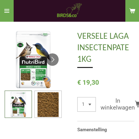
Ga
direct
naar
de
VERSELE LAGA
hoofdinhoud
INSECTENPATE
1KG
€ 19,30
In
winkelwagen
Samenstelling