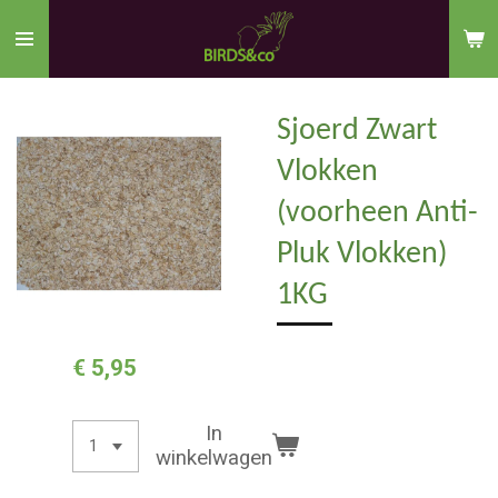
Ga
direct
naar
de
Sjoerd Zwart
hoofdinhoud
Vlokken
(voorheen Anti-
Pluk Vlokken)
1KG
€ 5,95
In
winkelwagen