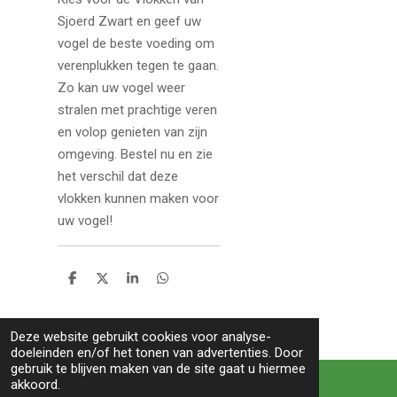
Sjoerd Zwart en geef uw
vogel de beste voeding om
verenplukken tegen te gaan.
Zo kan uw vogel weer
stralen met prachtige veren
en volop genieten van zijn
omgeving. Bestel nu en zie
het verschil dat deze
vlokken kunnen maken voor
uw vogel!
D
D
S
D
e
e
h
e
l
e
a
l
e
l
r
e
Deze website gebruikt cookies voor analyse-
n
e
n
doeleinden en/of het tonen van advertenties. Door
TOP
gebruik te blijven maken van de site gaat u hiermee
akkoord.