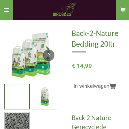
Ga
direct
naar
de
Back-2-Nature
hoofdinhoud
Bedding 20ltr
€ 14,99
In winkelwagen
Back 2 Nature
Gerecyclede