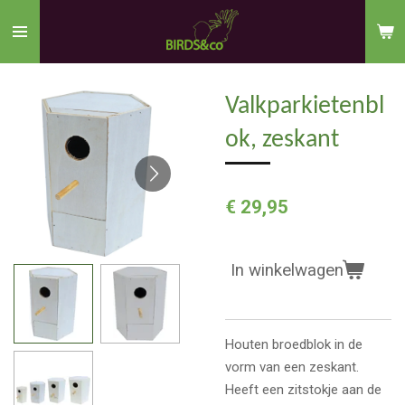
Ga
direct
naar
de
Valkparkietenbl
hoofdinhoud
ok, zeskant
€ 29,95
In winkelwagen
Houten broedblok in de
vorm van een zeskant.
Heeft een zitstokje aan de