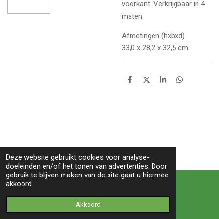
voorkant. Verkrijgbaar in 4
maten.
Afmetingen (hxbxd)
33,0 x 28,2 x 32,5 cm
D
D
S
D
e
e
h
e
l
e
a
l
e
l
r
e
n
e
n
Deze website gebruikt cookies voor analyse-
doeleinden en/of het tonen van advertenties. Door
TOP
gebruik te blijven maken van de site gaat u hiermee
akkoord.
© 2022 BIRDS&co -Witte paal 245B-1742LB- Schagen
Akkoord