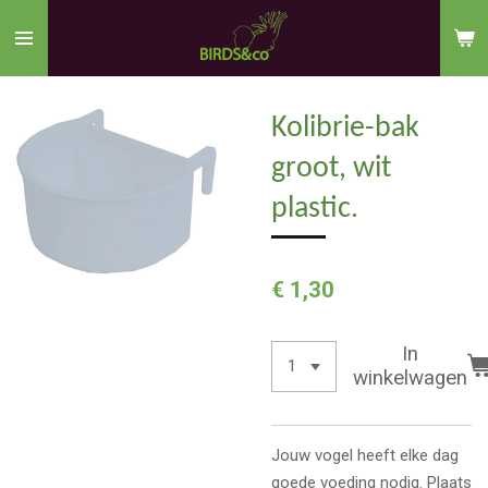
Ga
direct
naar
de
Kolibrie-bak
hoofdinhoud
groot, wit
plastic.
€ 1,30
In
winkelwagen
Jouw vogel heeft elke dag
goede voeding nodig. Plaats