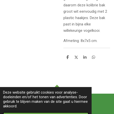
daarom deze kolibrie bak
groot wit eenvoudig met 2
plastic haakjes. Deze bak
past in bijna elke
willekeurige vogelkooi.
Afmeting: 8x7x5 cm.
D
D
S
D
e
e
h
e
l
e
a
l
e
l
r
e
n
e
n
Deze website gebruikt cookies voor analyse-
TOP
doeleinden en/of het tonen van advertenties. Door
gebruik te blijven maken van de site gaat u hiermee
akkoord.
© 2022 BIRDS&co -Witte paal 245B-1742LB- Schagen