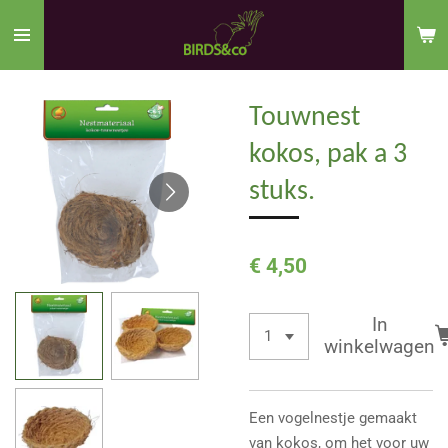
Ga
direct
naar
de
Touwnest
hoofdinhoud
kokos, pak a 3
stuks.
€ 4,50
In
winkelwagen
Een vogelnestje gemaakt
van kokos, om het voor uw