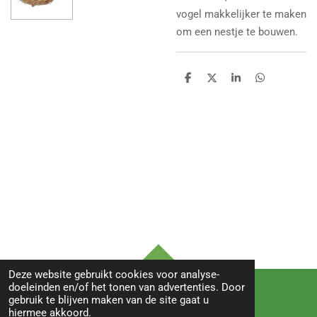
vogel makkelijker te maken
om een nestje te bouwen.
D
D
S
D
e
e
h
e
l
e
a
l
e
l
r
e
n
e
n
TOP
Deze website gebruikt cookies voor analyse-
doeleinden en/of het tonen van advertenties. Door
gebruik te blijven maken van de site gaat u
hiermee akkoord.
© 2022 BIRDS&co -Witte paal 245B-1742LB- Schagen