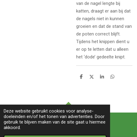
van de nagel lengte bij
katten, draagt er aan bij dat
de nagels niet in kunnen
groeien en dat de stand van
de poten correct blijft.
Tijdens het knippen dient u
er op te letten dat u alleen
het ‘dode’ gedeelte knipt.
D
D
S
D
e
e
h
e
l
e
a
l
e
l
r
e
n
e
n
Deze website gebruikt cookies voor analyse-
TOP
doeleinden en/of het tonen van advertenties. Door
gebruik te blijven maken van de site gaat u hiermee
akkoord.
© 2022 BIRDS&co -Witte paal 245B-1742LB- Schagen