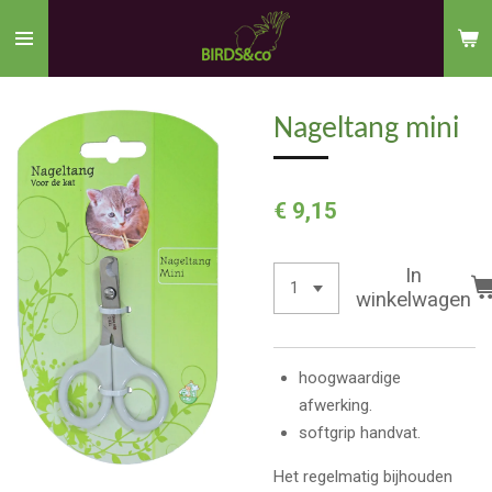
Ga
direct
naar
de
Nageltang mini
hoofdinhoud
€ 9,15
In
winkelwagen
hoogwaardige
afwerking.
softgrip handvat.
Het regelmatig bijhouden