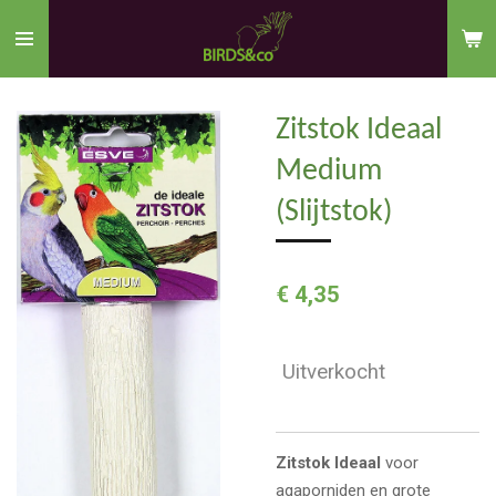
Ga
direct
naar
de
Zitstok Ideaal
hoofdinhoud
Medium
(Slijtstok)
€ 4,35
Uitverkocht
Zitstok Ideaal
voor
agaporniden en grote