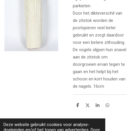
parkieten.
Door het dikteverschil van
de zitstok worden de
pootspieren veel beter
gebruikt en zorgt daardoor
voor een betere zithouding.
De vogels slijpen hun snavel
aan de zitstok om
doorgroeien ervan tegen te
gaan en het helpt bij het
schoon en kort houden van
de nagels. 16cm
D
D
S
D
e
e
h
e
l
e
a
l
e
l
r
e
Deze website gebruikt cookies voor analyse-
n
e
n
doeleinden en/of het tonen van advertenties. Door