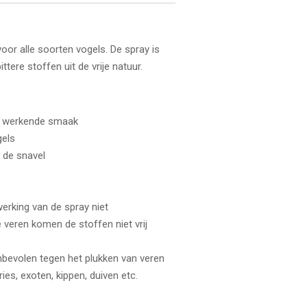
voor alle soorten vogels. De spray is
tere stoffen uit de vrije natuur.
ang werkende smaak
gels
a de snavel
werking van de spray niet
 veren komen de stoffen niet vrij
nbevolen tegen het plukken van veren
ries, exoten, kippen, duiven etc.