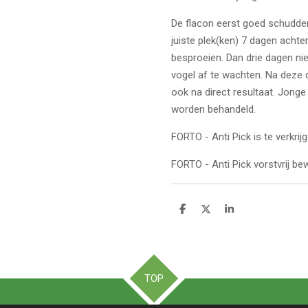
De flacon eerst goed schudden
juiste plek(ken) 7 dagen acht
besproeien. Dan drie dagen ni
vogel af te wachten. Na deze 
ook na direct resultaat. Jong
worden behandeld.
FORTO - Anti Pick is te verkrij
FORTO - Anti Pick vorstvrij be
D
D
S
e
e
h
l
e
a
e
l
r
n
e
TOP