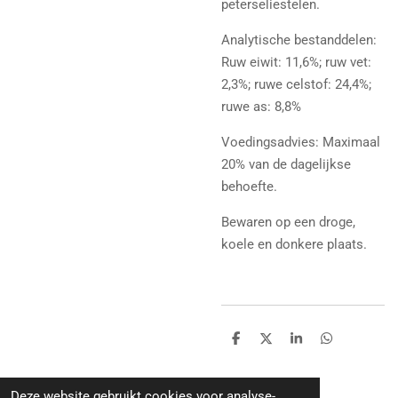
peterseliestelen.
Analytische bestanddelen:
Ruw eiwit: 11,6%; ruw vet:
2,3%; ruwe celstof: 24,4%;
ruwe as: 8,8%
Voedingsadvies: Maximaal
20% van de dagelijkse
behoefte.
Bewaren op een droge,
koele en donkere plaats.
D
D
S
D
e
e
h
e
l
e
a
l
e
l
r
e
Deze website gebruikt cookies voor analyse-
n
e
n