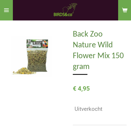
Ga
direct
naar
de
Back Zoo
hoofdinhoud
Nature Wild
Flower Mix 150
gram
€ 4,95
Uitverkocht