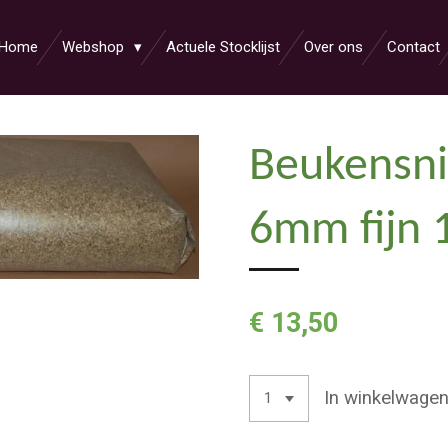
Home
Webshop
Actuele Stocklijst
Over ons
Contact
Beukensni
6mm fijn 
€ 13,50
In winkelwage