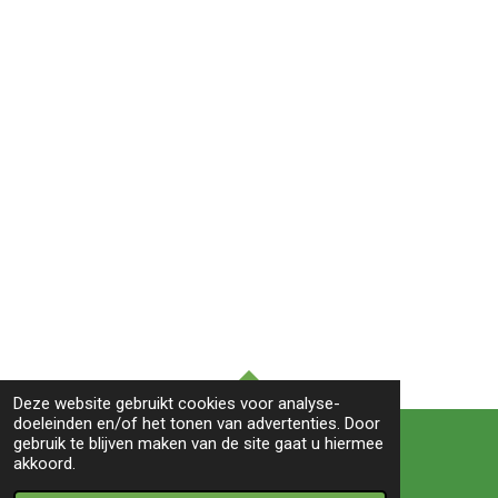
n
e
n
Deze website gebruikt cookies voor analyse-
TOP
doeleinden en/of het tonen van advertenties. Door
gebruik te blijven maken van de site gaat u hiermee
akkoord.
© 2022 BIRDS&co -Witte paal 245B-1742LB- Schagen