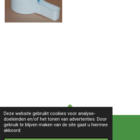
l
e
a
l
e
l
r
e
n
e
n
Deze website gebruikt cookies voor analyse-
TOP
doeleinden en/of het tonen van advertenties. Door
gebruik te blijven maken van de site gaat u hiermee
akkoord.
© 2022 BIRDS&co -Witte paal 245B-1742LB- Schagen