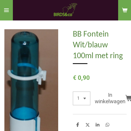
Ga
direct
naar
de
BB Fontein
hoofdinhoud
Wit/blauw
100ml met ring
€ 0,90
In
winkelwagen
D
D
S
D
e
e
h
e